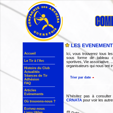
LES EVENEMENTS
Accueil
Ici, vous trouverez tous l
sous forme de tableau cr
Le Tir à l'Arc
sportives, Vie associative, 
organisateurs qui nous ont in
Histoire du Club
Actualités
Séances de Tir
Trier par date
Adhésion
FAQ
Articles
Evènements
N'hésitez pas à consulter
CRNATA
pour voir les autr
Où trouvons-nous ?
Ecrivez-nous
Liens Utiles