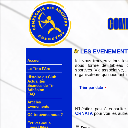
LES EVENEMENTS
Accueil
Ici, vous trouverez tous l
sous forme de tableau cr
Le Tir à l'Arc
sportives, Vie associative, 
organisateurs qui nous ont in
Histoire du Club
Actualités
Séances de Tir
Trier par date
Adhésion
FAQ
Articles
Evènements
N'hésitez pas à consulter
CRNATA
pour voir les autr
Où trouvons-nous ?
Ecrivez-nous
Liens Utiles