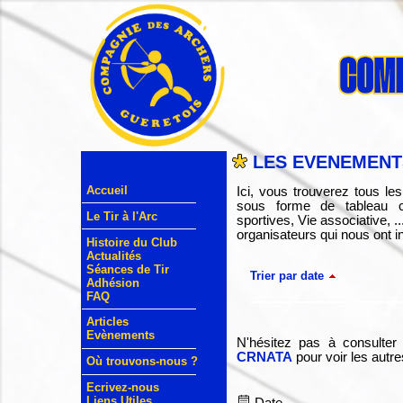
LES EVENEMENTS
Accueil
Ici, vous trouverez tous l
sous forme de tableau cr
Le Tir à l'Arc
sportives, Vie associative, 
organisateurs qui nous ont in
Histoire du Club
Actualités
Séances de Tir
Trier par date
Adhésion
FAQ
Articles
Evènements
N'hésitez pas à consulter
CRNATA
pour voir les autr
Où trouvons-nous ?
Ecrivez-nous
Liens Utiles