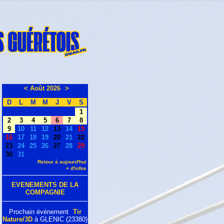
<
Août 2026
>
D
L
M
M
J
V
S
1
2
3
4
5
6
7
8
9
10
11
12
13
14
15
16
17
18
19
20
21
22
23
24
25
26
27
28
29
30
31
Retour à aujourd'hui
+ d'infos
EVENEMENTS DE LA
COMPAGNIE
Prochain évènement
Tir
Nature/3D
à GLENIC (23380)