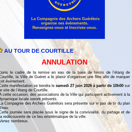
La Compagnie des Archers Guérétois
organise ses évènements.
Renseignez-vous et Inscrivez-vous.
AU TOUR DE COURTILLE
ANNULATION
Dans le cadre de la remise en eau de la base de loisirs de l’étang de
Courtille, la Ville de Guéret a le plaisir d’organiser une fête afin de marquer
cet évènement.
Cette manifestation se tiendra le
samedi 27 juin 2026 à partir de 10h00
sur
le site de l’étang de Courtille.
A cette occasion, des associations de la Ville qui participent activement à la
dynamique locale seront présents.
La Compagnie des Archers Guérétois sera présente sur le pas de tir du plan
d'eau.
Cette journée sera placée sous le signe de la convivialité, du partage et de
la redécouverte de ce lieu emblématique de la ville.
Venez nombreux.