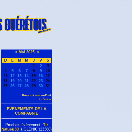
<
Mai 2025
>
D
L
M
M
J
V
S
1
2
3
4
5
6
7
8
9
10
11
12
13
14
15
16
17
18
19
20
21
22
23
24
25
26
27
28
29
30
31
Retour à aujourd'hui
+ d'infos
EVENEMENTS DE LA
COMPAGNIE
Prochain évènement
Tir
Nature/3D
à GLENIC (23380)