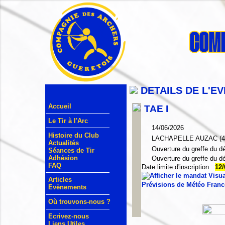
DETAILS DE L'E
Accueil
TAE I
Le Tir à l'Arc
14/06/2026
Histoire du Club
LACHAPELLE AUZAC (4
Actualités
Ouverture du greffe du dé
Séances de Tir
Adhésion
Ouverture du greffe du dé
FAQ
Date limite d'inscription :
12/
Visual
Articles
Prévisions de Météo Fra
Evènements
Où trouvons-nous ?
Ecrivez-nous
Liens Utiles