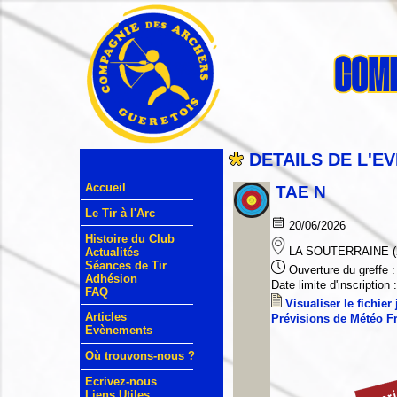
DETAILS DE L'E
Accueil
TAE N
Le Tir à l'Arc
20/06/2026
Histoire du Club
LA SOUTERRAINE (
Actualités
Séances de Tir
Ouverture du greffe :
Adhésion
Date limite d'inscription 
FAQ
Visualiser le fichier 
Articles
Prévisions de Météo 
Evènements
Où trouvons-nous ?
Ecrivez-nous
Liens Utiles