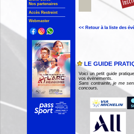
Nos partenaires
Accès Restreint
Webmaster
<< Retour à la liste des é
LE GUIDE PRATI
Voici un petit guide pratiq
vos évènements.
Sans contrainte, je me sen
concours.