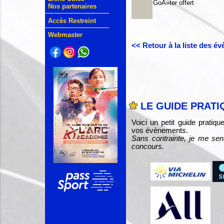
GoÃ»ter offert
Nos partenaires
Accès Restreint
Webmaster
<< Retour à la liste des é
LE GUIDE PRATI
Voici un petit guide pratiq
vos évènements.
Sans contrainte, je me sen
concours.