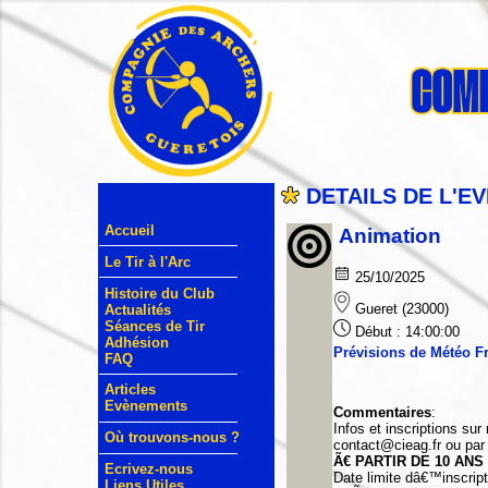
DETAILS DE L'E
Accueil
Animation
Le Tir à l'Arc
25/10/2025
Histoire du Club
Gueret (23000)
Actualités
Séances de Tir
Début : 14:00:00
Adhésion
Prévisions de Météo F
FAQ
Articles
Evènements
Commentaires
:
Infos et inscriptions sur
Où trouvons-nous ?
contact@cieag.fr ou pa
Ã€ PARTIR DE 10 ANS
Ecrivez-nous
Date limite dâ€™inscript
Liens Utiles