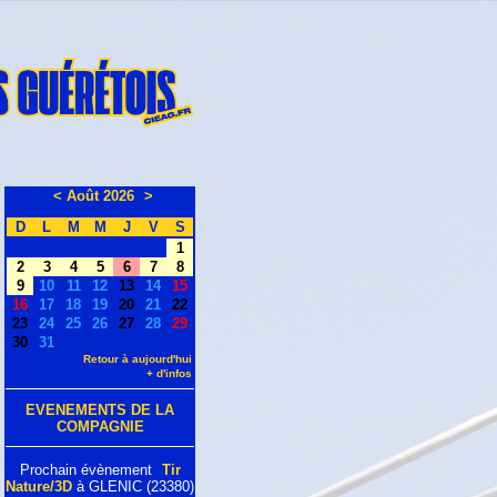
<
Août 2026
>
D
L
M
M
J
V
S
1
2
3
4
5
6
7
8
9
10
11
12
13
14
15
16
17
18
19
20
21
22
23
24
25
26
27
28
29
30
31
Retour à aujourd'hui
+ d'infos
EVENEMENTS DE LA
COMPAGNIE
Prochain évènement
Tir
Nature/3D
à GLENIC (23380)