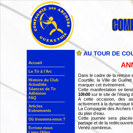
AU TOUR DE CO
Accueil
AN
Le Tir à l'Arc
Dans le cadre de la remise e
Histoire du Club
Courtille, la Ville de Guéret
Actualités
marquer cet évènement.
Séances de Tir
Cette manifestation se tien
Adhésion
10h00
sur le site de l’étang d
FAQ
A cette occasion, des ass
activement à la dynamique l
Articles
La Compagnie des Archers Gu
Evènements
du plan d'eau.
Cette journée sera placée
Où trouvons-nous ?
partage et de la redécouverte
Venez nombreux.
Ecrivez-nous
Liens Utiles