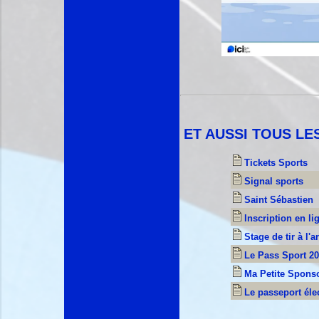
ET AUSSI TOUS LE
Tickets Sports
Signal sports
Saint Sébastien
Inscription en li
Stage de tir à l'a
Le Pass Sport 2
Ma Petite Spons
Le passeport éle