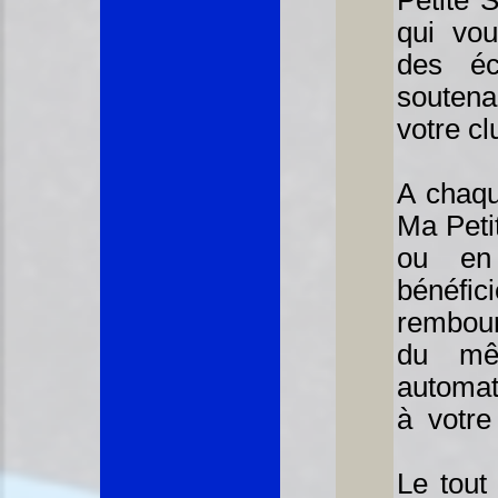
Petite S
qui vou
des éc
souten
votre cl
A chaqu
Ma Peti
ou en
béné
rembour
du mê
automa
à votre 
Le tout