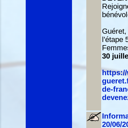
Rejoig
bénévol
Guéret,
l'étape
Femm
30 juill
https:/
gueret.f
de-fran
devene
Informa
20/06/2