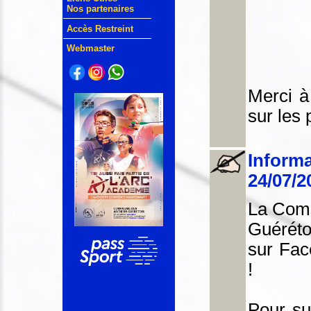
Nos partenaires
Accès Restreint
Webmaster
Merci à
sur les p
Informa
24/07/2
La Comp
Guéréto
sur Fac
!
Pour su