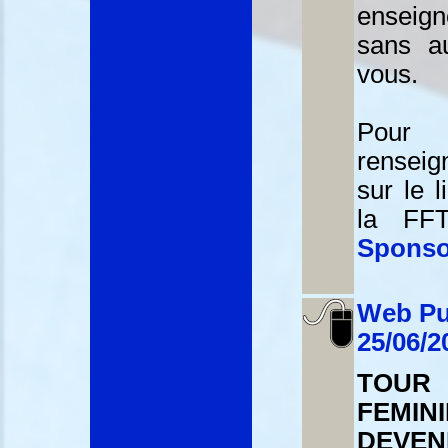
enseig
sans a
vous.
Pou
rensei
sur le l
la FF
Spons
Web Pu
25/06/2
TOUR
FEMI
DEVEN