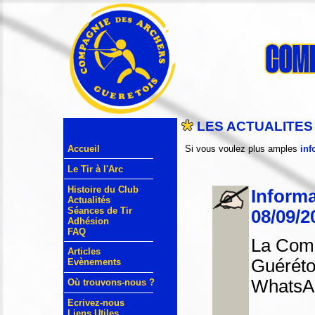
LES ACTUALITES
Si vous voulez plus amples
inf
Accueil
Le Tir à l'Arc
Histoire du Club
Informa
Actualités
Séances de Tir
08/09/2
Adhésion
FAQ
La Comp
Articles
Guéréto
Evènements
WhatsA
Où trouvons-nous ?
Ecrivez-nous
Liens Utiles