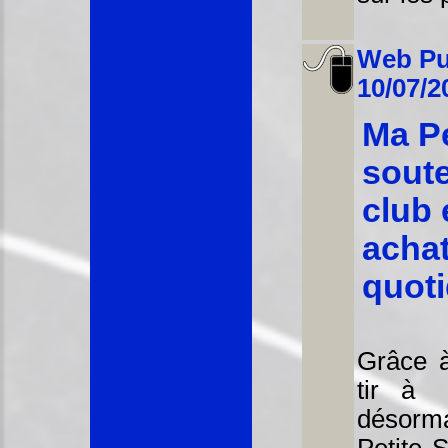
Web Pu
10/07/2
Ma Pe
soute
club 
acha
quoti
Grâce à
tir à 
désor