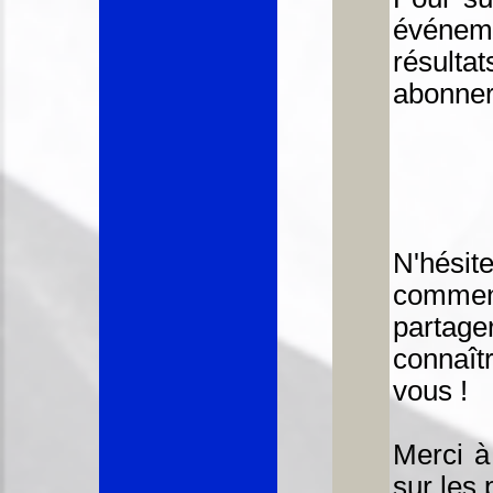
événem
résulta
abonner
N'hési
comme
parta
connaît
vous !
Merci à
sur les p