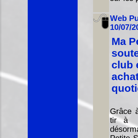
Web Pu
10/07/2
Ma Pe
soute
club 
acha
quoti
Grâce à
tir à 
désor