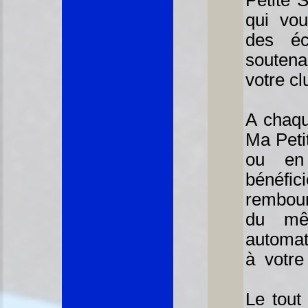
Petite S
qui vou
des éc
souten
votre cl
A chaqu
Ma Peti
ou en
béné
rembour
du mê
automa
à votre 
Le tout