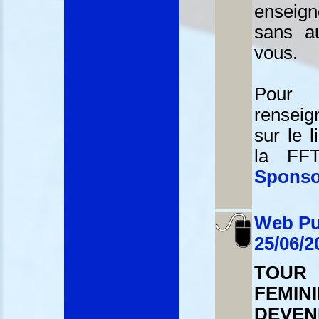
enseig
sans a
vous.
Pou
rensei
sur le l
la FF
Spons
Web Pu
25/06/2
TOUR
FEMI
DEVEN