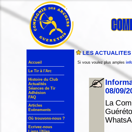
LES ACTUALITES
Si vous voulez plus amples
inf
Accueil
Le Tir à l'Arc
Histoire du Club
Informa
Actualités
Séances de Tir
08/09/2
Adhésion
FAQ
La Comp
Articles
Guéréto
Evènements
WhatsA
Où trouvons-nous ?
Ecrivez-nous
Liens Utiles