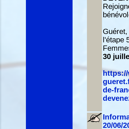
Rejoig
bénévol
Guéret,
l'étape
Femm
30 juill
https:/
gueret.f
de-fran
devene
Informa
20/06/2