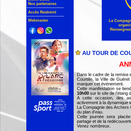
Nos partenaires
Accès Restreint
Webmaster
La Compagni
organi
Renseignez-
AU TOUR DE CO
AN
Dans le cadre de la remise e
Courtille, la Ville de Guéret
marquer cet évènement.
Cette manifestation se tien
10h00
sur le site de l’étang d
A cette occasion, des ass
activement à la dynamique l
La Compagnie des Archers Gu
du plan d'eau.
Cette journée sera placée
partage et de la redécouverte
Venez nombreux.